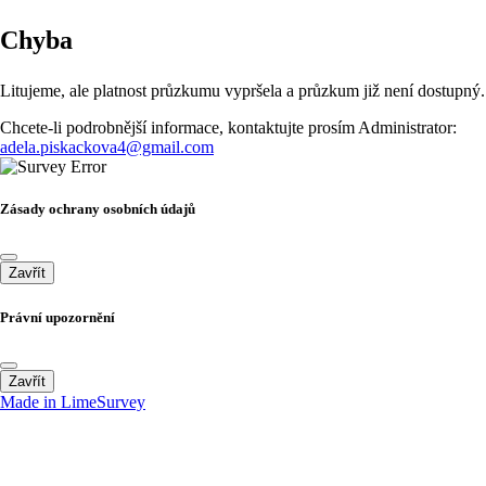
Chyba
Litujeme, ale platnost průzkumu vypršela a průzkum již není dostupný.
Chcete-li podrobnější informace, kontaktujte prosím Administrator:
adela.piskackova4@gmail.com
Zásady ochrany osobních údajů
Zavřít
Právní upozornění
Zavřít
Made in LimeSurvey